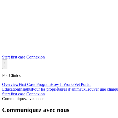
Start first case
Connexion
For Clinics
Overview
First Case Program
How It Works
Vet Portal
Education
Insights
Pour les propriétaires d’animaux
Trouver une cliniq
Start first case
Connexion
Communiquez avec nous
Communiquez avec nous