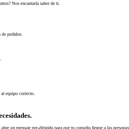
otros? Nos encantaría saber de ti.
a de pedidos.
.
 al equipo correcto.
ecesidades.
abre un mensaje pre-dirigido para que tu consulta llegue a las persona