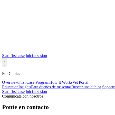
Start first case
Iniciar sesión
For Clinics
Overview
First Case Program
How It Works
Vet Portal
Education
Insights
Para dueños de mascotas
Buscar una clínica
Soporte
Start first case
Iniciar sesión
Comunícate con nosotros
Ponte en contacto