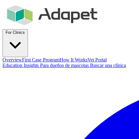
For Clinics
Overview
First Case Program
How It Works
Vet Portal
Education
Insights
Para dueños de mascotas
Buscar una clínica